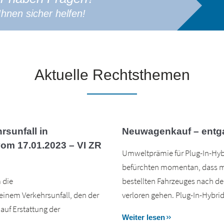
hnen sicher helfen!
Aktuelle Rechtsthemen
sunfall in
Neuwagenkauf – entg
vom 17.01.2023 – VI ZR
Umweltprämie für Plug-In-Hyb
befürchten momentan, dass mi
 die
bestellten Fahrzeuges nach d
inem Verkehrsunfall, den der
verloren gehen. Plug-In-Hybri
 auf Erstattung der
Weiter lesen