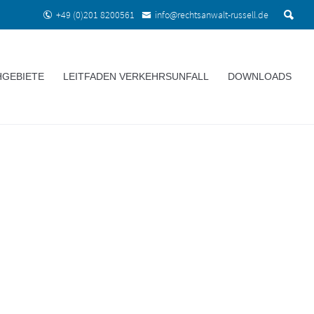
+49 (0)201 8200561
info@rechtsanwalt-russell.de
HGEBIETE
LEITFADEN VERKEHRSUNFALL
DOWNLOADS