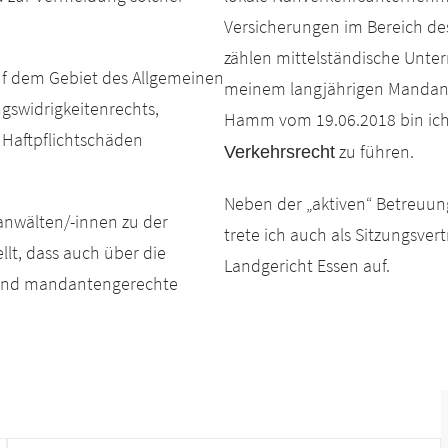
Versicherungen im Bereich de
zählen mittelständische Unte
uf dem Gebiet des Allgemeinen
meinem langjährigen Mandan
ngswidrigkeitenrechts,
Hamm vom 19.06.2018 bin ich
 Haftpflichtschäden
zu führen.
Verkehrsrecht
Neben der „aktiven“ Betreuu
nwälten/-innen zu der
trete ich auch als Sitzungsve
llt, dass auch über die
Landgericht Essen auf.
e und mandantengerechte