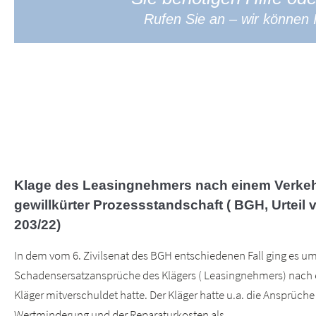
Rufen Sie an – wir können I
Klage des Leasingnehmers nach einem Verkehr
gewillkürter Prozessstandschaft ( BGH, Urteil 
203/22)
In dem vom 6. Zivilsenat des BGH entschiedenen Fall ging es um
Schadensersatzansprüche des Klägers ( Leasingnehmers) nach e
Kläger mitverschuldet hatte. Der Kläger hatte u.a. die Ansprüche
Wertminderung und der Reparaturkosten als ...