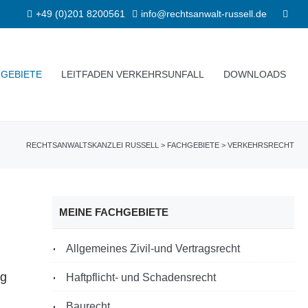
+49 (0)201 8200561
info@rechtsanwalt-russell.de
GEBIETE
LEITFADEN VERKEHRSUNFALL
DOWNLOADS
RECHTSANWALTSKANZLEI RUSSELL
>
FACHGEBIETE
>
VERKEHRSRECHT
MEINE FACHGEBIETE
Allgemeines Zivil-und Vertragsrecht
ng
Haftpflicht- und Schadensrecht
Baurecht