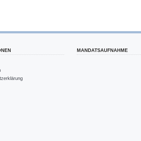
ONEN
MANDATSAUFNAHME
s
m
zerklärung