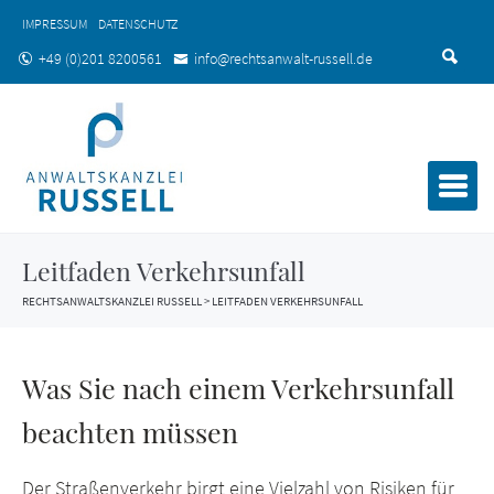
IMPRESSUM
DATENSCHUTZ
+49 (0)201 8200561
info@rechtsanwalt-russell.de
Leitfaden Verkehrsunfall
RECHTSANWALTSKANZLEI RUSSELL
>
LEITFADEN VERKEHRSUNFALL
Was Sie nach einem Verkehrsunfall
beachten müssen
Der Straßenverkehr birgt eine Vielzahl von Risiken für